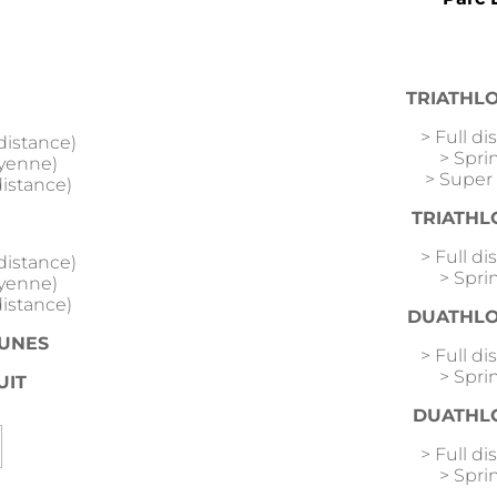
TRIATHL
> Full d
distance)
> Spri
oyenne)
> Super 
distance)
TRIATHL
> Full d
distance)
> Spri
oyenne)
distance)
DUATHL
EUNES
> Full d
> Spri
UIT
DUATHL
> Full d
> Spri