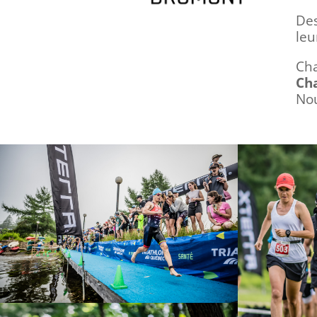
D
e
leu
Cha
Ch
No