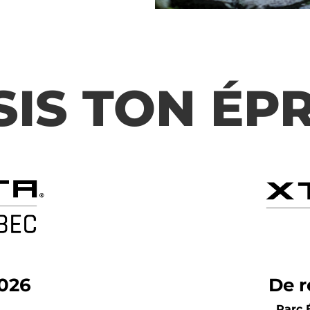
SIS TON ÉP
2026
De r
Parc 