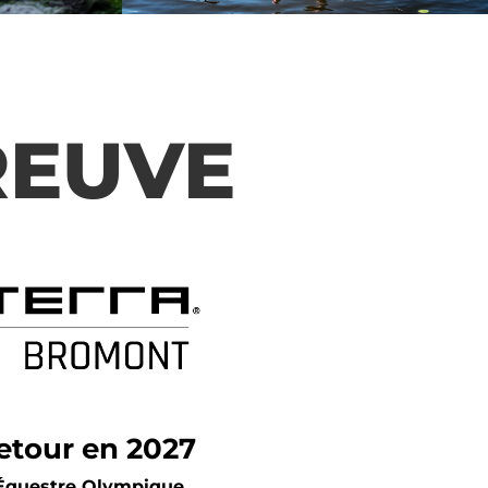
REUVE
etour en 2027
Équestre Olympique