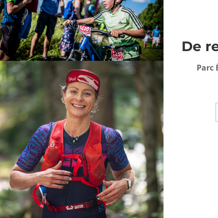
De r
Parc 