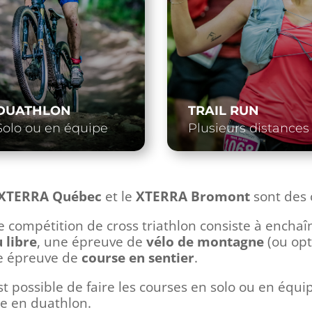
DUATHLON
TRAIL RUN
Solo ou en équipe
Plusieurs distances
XTERRA Québec
et le
XTERRA Bromont
sont des 
 compétition de cross triathlon consiste à encha
 libre
, une épreuve de
vélo de montagne
(ou opt
e épreuve de
course en sentier
.
est possible de faire les courses en solo ou en équi
re en duathlon.