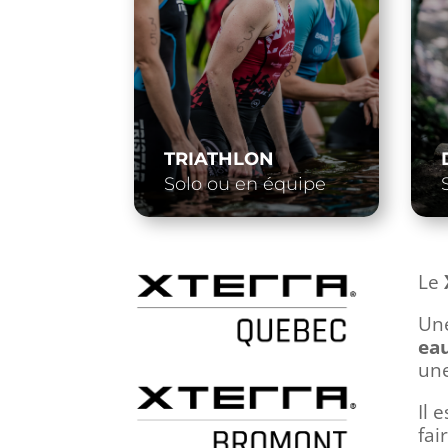
TRIATHLON
Solo ou en équipe
Le
Une
eau
un
Il 
fai